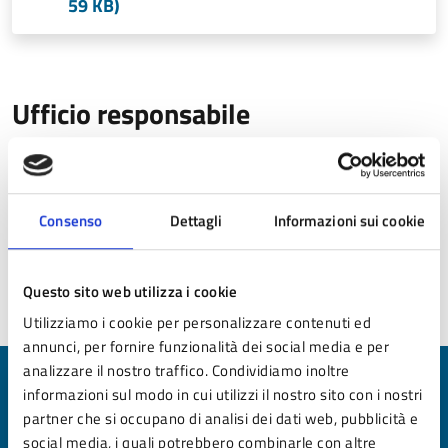
59 KB)
Ufficio responsabile
Settore Tecnico
Tel.:
0536 44003-44960
E-mail:
comune@cert.comune.lamamocogno.mo.it
Consenso
Dettagli
Informazioni sui cookie
Questo sito web utilizza i cookie
Pagina aggiornata il 18/11/2024
Utilizziamo i cookie per personalizzare contenuti ed
annunci, per fornire funzionalità dei social media e per
analizzare il nostro traffico. Condividiamo inoltre
Quanto sono chiare le informazioni su questa
informazioni sul modo in cui utilizzi il nostro sito con i nostri
pagina?
partner che si occupano di analisi dei dati web, pubblicità e
social media, i quali potrebbero combinarle con altre