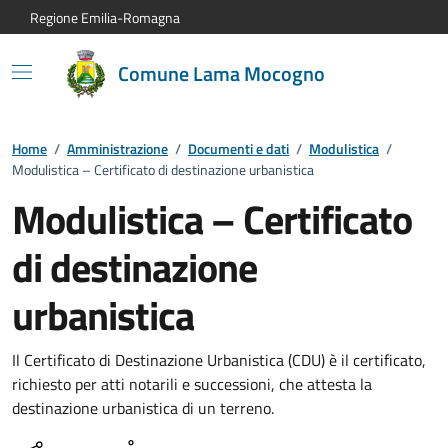
Vai al contenuto principale
Vai alla navigazione del sito
Vai al piede di pagina
Regione Emilia-Romagna
Comune Lama Mocogno
Home
/
Amministrazione
/
Documenti e dati
/
Modulistica
/
Modulistica – Certificato di destinazione urbanistica
Modulistica – Certificato
di destinazione
urbanistica
Il Certificato di Destinazione Urbanistica (CDU) è il certificato,
richiesto per atti notarili e successioni, che attesta la
destinazione urbanistica di un terreno.