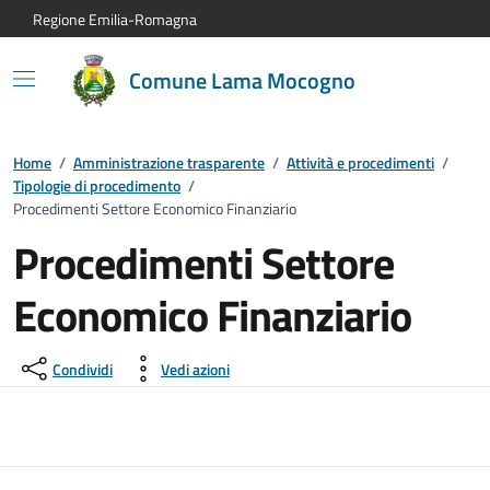
Vai al contenuto principale
Vai alla navigazione del sito
Vai al piede di pagina
Regione Emilia-Romagna
Comune Lama Mocogno
Home
/
Amministrazione trasparente
/
Attività e procedimenti
/
Tipologie di procedimento
/
Procedimenti Settore Economico Finanziario
Procedimenti Settore
Economico Finanziario
Condividi
Vedi azioni