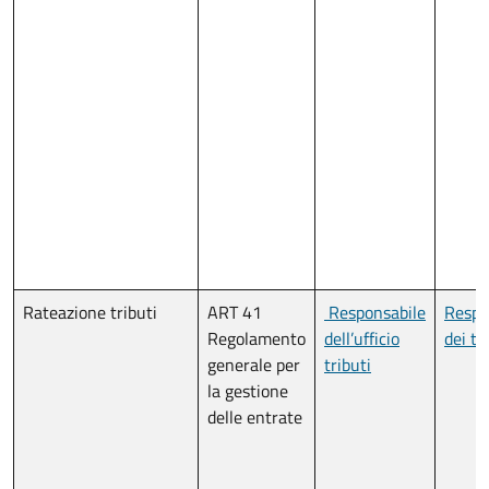
Rateazione tributi
ART 41
Responsabile
Respo
Regolamento
dell’ufficio
dei tr
generale per
tributi
la gestione
delle entrate