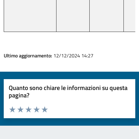
Ultimo aggiornamento:
12/12/2024 14:27
Quanto sono chiare le informazioni su questa
pagina?
Valuta da 1 a 5 stelle la pagina
Valuta 1 stelle su 5
Valuta 2 stelle su 5
Valuta 3 stelle su 5
Valuta 4 stelle su 5
Valuta 5 stelle su 5