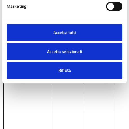
Marketing
Accetta tutti
Controllo IMU – TASI
Responsabile
Respo
dell’ufficio
dei tr
Accetta selezionati
tributi
Rifiuta