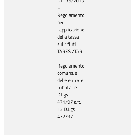
D.L. 35/2013
–
Regolamento
per
l’applicazione
della tassa
sui rifiuti
TARES /TARI
–
Regolamento
comunale
delle entrate
tributarie –
D.Lgs
471/97 art.
13 D.Lgs
472/97