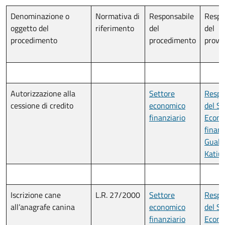
Denominazione o
Normativa di
Responsabile
Respo
oggetto del
riferimento
del
del
procedimento
procedimento
provv
Autorizzazione alla
Settore
Respo
cessione di credito
economico
del Se
finanziario
Econo
finanz
Guala
Katiu
Iscrizione cane
L.R. 27/2000
Settore
Respo
all’anagrafe canina
economico
del Se
finanziario
Econo