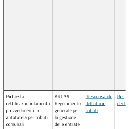
Richiesta
ART 36
Responsabile
Respo
rettifica/annulamento
Regolamento
dell’ufficio
dei tr
provvedimenti in
generale per
tributi
autotutela per tributi
la gestione
comunali
delle entrate