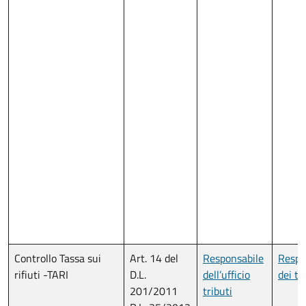
Controllo Tassa sui
Art. 14 del
Responsabile
Respo
rifiuti -TARI
D.L.
dell’ufficio
dei tr
201/2011
tributi