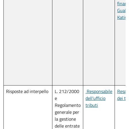
finanz
Guala
Katiu
Risposte ad interpello
L. 212/2000
Responsabile
Respo
e
dell’ufficio
dei tr
Regolamento
tributi
generale per
la gestione
delle entrate