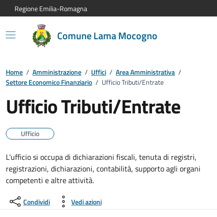
Vai al contenuto principale
Vai alla navigazione del sito
Vai al piede di pagina
Regione Emilia-Romagna
Comune Lama Mocogno
Home
/
Amministrazione
/
Uffici
/
Area Amministrativa
/
Settore Economico Finanziario
/
Ufficio Tributi/Entrate
Ufficio Tributi/Entrate
Ufficio
L'ufficio si occupa di dichiarazioni fiscali, tenuta di registri,
registrazioni, dichiarazioni, contabilità, supporto agli organi
competenti e altre attività.
Condividi
Vedi azioni