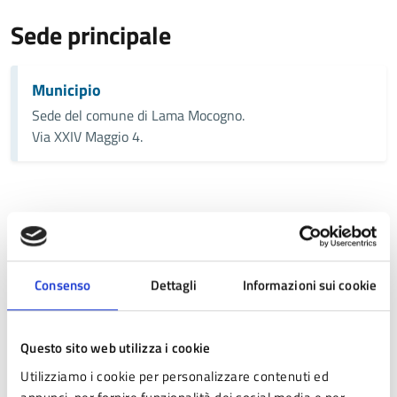
Sede principale
Municipio
Sede del comune di Lama Mocogno.
Via XXIV Maggio 4.
Contatti
Telefono:
0536 343569
E-mail:
tributi@comune.lamamocogno.mo.it
Consenso
Dettagli
Informazioni sui cookie
Orari:
Si comunica che sono attivi i nuovi orari dell’Ufficio
Tributi per i contatti con i cittadini
Questo sito web utilizza i cookie
Utilizziamo i cookie per personalizzare contenuti ed
Lunedì CHIUSO