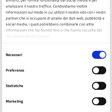
annunci, per fornire funzionalità dei social media e per
analizzare il nostro traffico. Condividiamo inoltre
Martedì 08.30-13.00
informazioni sul modo in cui utilizzi il nostro sito con i nostri
partner che si occupano di analisi dei dati web, pubblicità e
Mercoledì CHIUSO
social media, i quali potrebbero combinarle con altre
informazioni che hai fornito loro o che hanno raccolto dal
Giovedì 08.30-13.00
tuo utilizzo dei loro servizi.
Venerdì CHIUSO
Selezione
Sabato 08.30-13.00
Necessari
del
consenso
E’ comunque consigliato dare preferenza al contatto
Preferenze
telefonico: 0536343569 oppure e-mail:
tributi@comune.lamamocogno.mo.it
Statistiche
In caso di urgenza o di impossibilità da parte del
contribuente di accedere nelle giornate di ordinaria
apertura al pubblico, si rende necessario fissare un
Marketing
appuntamento.