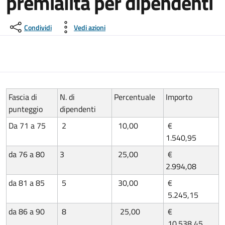
premialità per dipendenti
Condividi
Vedi azioni
Fascia di
N. di
Percentuale
Importo
punteggio
dipendenti
Da 71 a 75
2
10,00
€
1.540,95
da 76 a 80
3
25,00
€
2.994,08
da 81 a 85
5
30,00
€
5.245,15
da 86 a 90
8
25,00
€
10.538,45