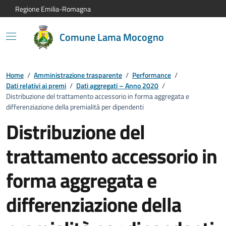
Vai al contenuto principale
Vai alla navigazione del sito
Vai al piede di pagina
Regione Emilia-Romagna
Comune Lama Mocogno
Home
/
Amministrazione trasparente
/
Performance
/
Dati relativi ai premi
/
Dati aggregati – Anno 2020
/
Distribuzione del trattamento accessorio in forma aggregata e
differenziazione della premialità per dipendenti
Distribuzione del
trattamento accessorio in
forma aggregata e
differenziazione della