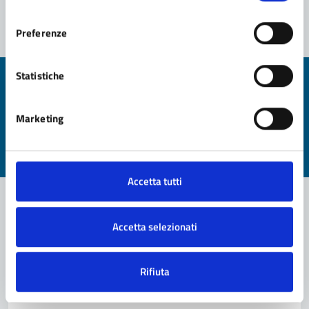
consenso
Preferenze
Statistiche
Quanto sono chiare le informazioni su questa
pagina?
Marketing
Valuta da 1 a 5 stelle la pagina
Valuta 1 stelle su 5
Valuta 2 stelle su 5
Valuta 3 stelle su 5
Valuta 4 stelle su 5
Valuta 5 stelle su 5
Accetta tutti
Accetta selezionati
Contatta il comune
Leggi le domande frequenti
Rifiuta
Richiedi assistenza