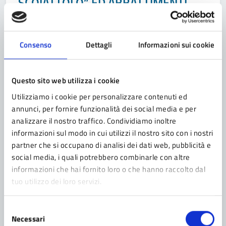
SCOIATTOLO” ED ABBATTIMENTI
PER FASCE ISEE ANNO EDUCATIVO
2023-2024
Consenso
Dettagli
Informazioni sui cookie
approvate con deliberazione di Giunta comunale n. 71
del 16/12/2023
Questo sito web utilizza i cookie
Utilizziamo i cookie per personalizzare contenuti ed
annunci, per fornire funzionalità dei social media e per
Categoria:
COMUNICATO
26/04/2024
analizzare il nostro traffico. Condividiamo inoltre
Consiglio Comunale 2024-04-20
informazioni sul modo in cui utilizzi il nostro sito con i nostri
partner che si occupano di analisi dei dati web, pubblicità e
social media, i quali potrebbero combinarle con altre
informazioni che hai fornito loro o che hanno raccolto dal
tuo utilizzo dei loro servizi.
1
2
Pagina
3
4
5
...
7
Pagina precedente
Selezione
Necessari
del
Pagina successiva