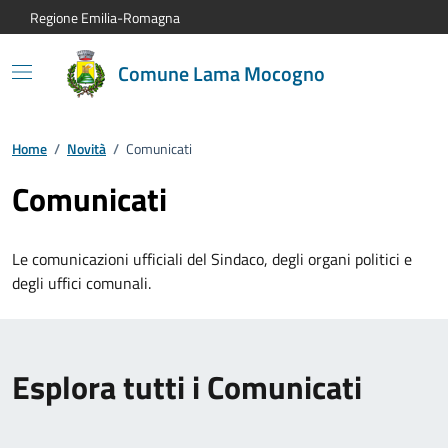
Vai al contenuto principale
Vai alla navigazione del sito
Vai al piede di pagina
Regione Emilia-Romagna
Comune Lama Mocogno
Home
/
Novità
/
Comunicati
Comunicati
Le comunicazioni ufficiali del Sindaco, degli organi politici e
degli uffici comunali.
Esplora tutti i Comunicati