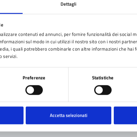
Dettagli
timo aggiornamento:
06/12/2024 18:09
ie
alizzare contenuti ed annunci, per fornire funzionalità dei social m
nformazioni sul modo in cui utilizzi il nostro sito con i nostri partne
media, i quali potrebbero combinarle con altre informazioni che hai 
o servizi.
nto sono chiare le informazioni su questa pagina
Preferenze
Statistiche
 da 1 a 5 stelle la pagina
ta 1 stelle su 5
Valuta 2 stelle su 5
Valuta 3 stelle su 5
Valuta 4 stelle su 5
Valuta 5 stelle su 5
Accetta selezionati