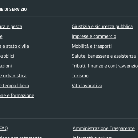
E DI SERVIZIO
ura e pesca
Giustizia e sicurezza pubblica
e
Imprese e commercio
 e stato civile
Mobilità e trasporti
pubblici
Salute, benessere e assistenza
azioni
Tributi, finanze e contravvenzio
e urbanistica
Turismo
e tempo libero
Vita lavorativa
one e formazione
 FAQ
Amministrazione Trasparente
zione appuntamento
Informativa privacy