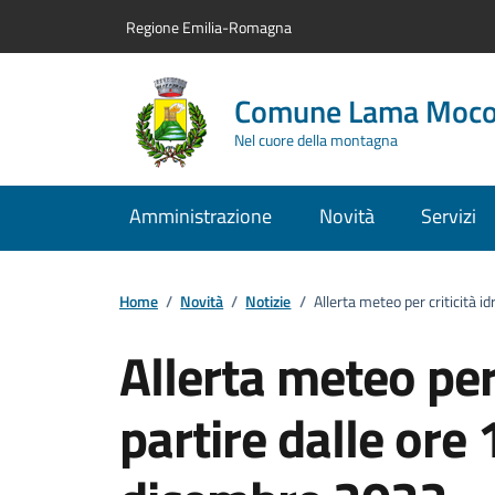
Vai al contenuto principale
Vai alla navigazione del sito
Vai al piede di pagina
Regione Emilia-Romagna
Comune Lama Moc
Nel cuore della montagna
Amministrazione
Novità
Servizi
Home
/
Novità
/
Notizie
/
Allerta meteo per criticità i
Allerta meteo per 
partire dalle ore