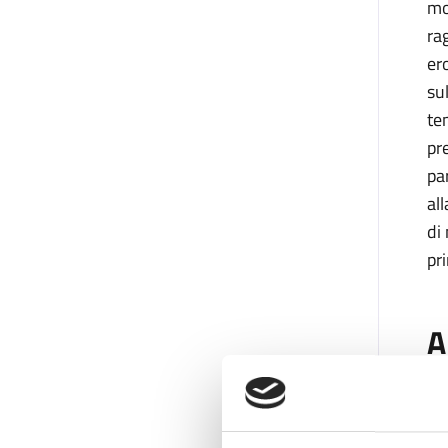
mo
ra
er
su
te
pr
pa
al
di
pr
A