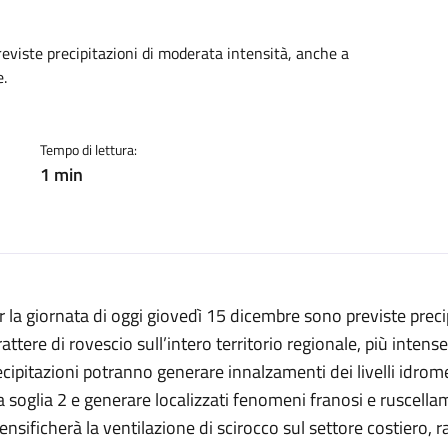
a:
reviste precipitazioni di moderata intensità, anche a
e.
Tempo di lettura:
1 min
r la giornata di oggi giovedì 15 dicembre sono previste preci
rattere di rovescio sull’intero territorio regionale, più inten
ecipitazioni potranno generare innalzamenti dei livelli idrom
la soglia 2 e generare localizzati fenomeni franosi e ruscella
tensificherà la ventilazione di scirocco sul settore costiero,