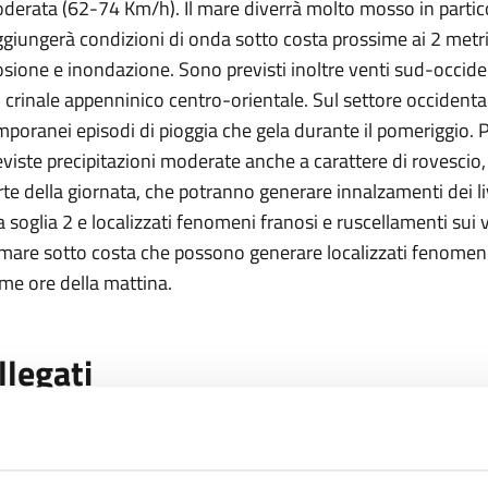
derata (62-74 Km/h). Il mare diverrà molto mosso in partico
ggiungerà condizioni di onda sotto costa prossime ai 2 metri,
osione e inondazione. Sono previsti inoltre venti sud-occid
l crinale appenninico centro-orientale. Sul settore occidenta
mporanei episodi di pioggia che gela durante il pomeriggio
eviste precipitazioni moderate anche a carattere di rovescio
rte della giornata, che potranno generare innalzamenti dei liv
la soglia 2 e localizzati fenomeni franosi e ruscellamenti sui 
 mare sotto costa che possono generare localizzati fenomeni
ime ore della mattina.
llegati
Allerta090 2022 (PDF - 326 KB)