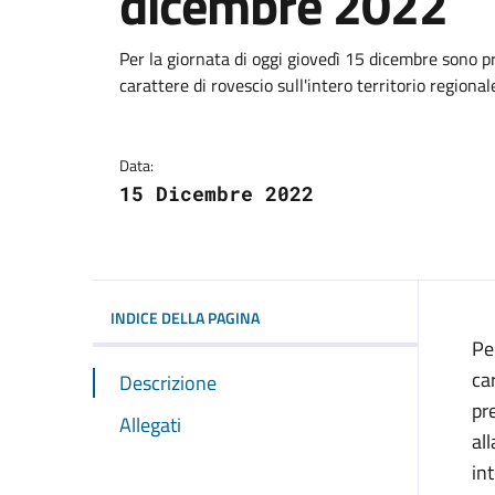
dicembre 2022
Dettagli della notizi
Per la giornata di oggi giovedì 15 dicembre sono p
carattere di rovescio sull'intero territorio regional
Data:
15 Dicembre 2022
INDICE DELLA PAGINA
Pe
ca
Descrizione
pr
Allegati
al
in